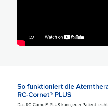
So funktioniert die Atemther
RC-Cornet® PLUS
Das RC-Cornet® PLUS kann jeder Patient leic