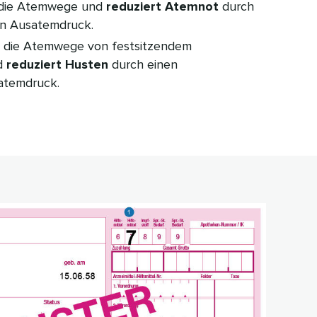
t die Atemwege und
reduziert Atemnot
durch
den Ausatemdruck.
it die Atemwege von festsitzendem
nd
reduziert Husten
durch einen
atemdruck.