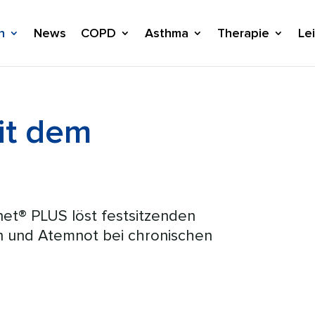
n
News
COPD
Asthma
Therapie
Le
it dem
t® PLUS löst festsitzenden
n und Atemnot bei chronischen