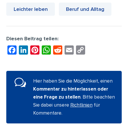
Leichter leben
Beruf und Alltag
Diesen Beitrag teilen:
F
Li
Pi
W
R
E
C
a
n
nt
h
e
m
o
c
k
er
at
d
ai
p
e
e
e
s
di
l
y
w
Hier haben Sie die Möglichkeit, einen
b
dI
st
A
t
Li
Kommentar zu hinterlassen oder
o
n
p
n
eine Frage zu stellen
. Bitte beachten
o
p
k
Sie dabei unsere
Richtlinien
für
k
Kommentare.