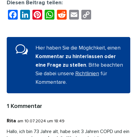
Diesen Beitrag teilen:
F
Li
Pi
W
R
E
C
a
n
nt
h
e
m
o
c
k
er
at
d
ai
p
e
e
e
s
di
l
y
w
Hier haben Sie die Möglichkeit, einen
b
dI
st
A
t
Li
Kommentar zu hinterlassen oder
o
n
p
n
eine Frage zu stellen
. Bitte beachten
o
p
k
Sie dabei unsere
Richtlinien
für
k
Kommentare.
1 Kommentar
Rita
am 10.07.2024 um 18:49
Hallo, ich bin 73 Jahre alt, habe seit 3 Jahren COPD und ein