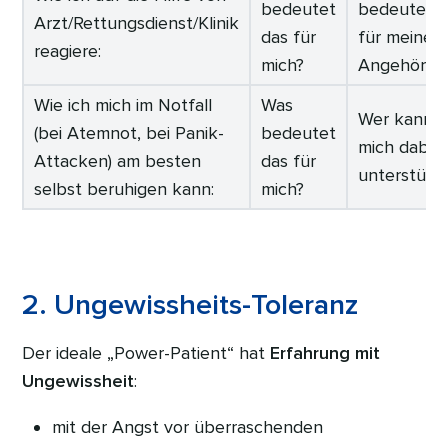
bedeutet
bedeutet d
Arzt/Rettungsdienst/Klinik
das für
für meine
reagiere:
mich?
Angehörig
Wie ich mich im Notfall
Was
Wer kann
(bei Atemnot, bei Panik-
bedeutet
mich dabei
Attacken) am besten
das für
unterstütz
selbst beruhigen kann:
mich?
2. Ungewissheits-Toleranz
Der ideale „Power-Patient“ hat
Erfahrung mit
Ungewissheit
:
mit der Angst vor überraschenden