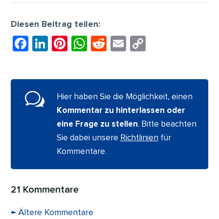
Diesen Beitrag teilen:
F
Li
Pi
W
R
E
C
a
n
nt
h
e
m
o
c
k
er
at
d
ai
p
e
e
e
s
di
l
y
w
Hier haben Sie die Möglichkeit, einen
b
dI
st
A
t
Li
Kommentar zu hinterlassen oder
o
n
p
n
eine Frage zu stellen
. Bitte beachten
o
p
k
Sie dabei unsere
Richtlinien
für
k
Kommentare.
21 Kommentare
←
Ältere Kommentare