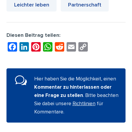
Leichter leben
Partnerschaft
Diesen Beitrag teilen:
F
Li
Pi
W
R
E
C
a
n
nt
h
e
m
o
c
k
er
at
d
ai
p
e
e
e
s
di
l
y
w
Hier haben Sie die Möglichkeit, einen
b
dI
st
A
t
Li
Kommentar zu hinterlassen oder
o
n
p
n
eine Frage zu stellen
. Bitte beachten
o
p
k
Sie dabei unsere
Richtlinien
für
k
Kommentare.