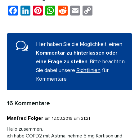
F
Li
Pi
W
R
E
C
a
n
nt
h
e
m
o
c
k
er
at
d
ai
p
e
e
e
s
di
l
y
w
Hier haben Sie die Möglichkeit, einen
b
dI
st
A
t
Li
Kommentar zu hinterlassen oder
o
n
p
n
eine Frage zu stellen
. Bitte beachten
o
p
k
Sie dabei unsere
Richtlinien
für
k
Kommentare.
16 Kommentare
Manfred Folger
am 12.03.2019 um 21:21
Hallo zusammen,
ich habe COPD2 mit Astma, nehme 5 mg Kortison und