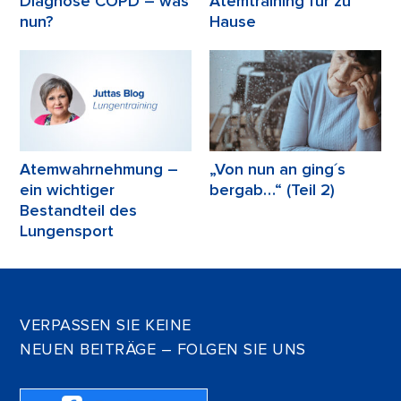
Diagnose COPD – was
Atemtraining für zu
nun?
Hause
Atemwahrnehmung –
„Von nun an ging´s
ein wichtiger
bergab…“ (Teil 2)
Bestandteil des
Lungensport
VERPASSEN SIE KEINE
NEUEN BEITRÄGE – FOLGEN SIE UNS