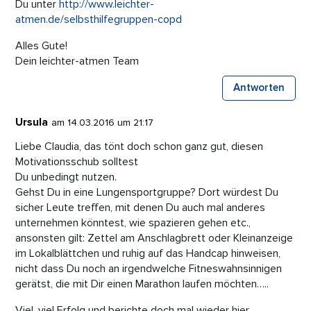
Du unter
http://www.leichter-
atmen.de/selbsthilfegruppen-copd
Alles Gute!
Dein leichter-atmen Team
Antworten
Ursula
am 14.03.2016 um 21:17
Liebe Claudia, das tönt doch schon ganz gut, diesen
Motivationsschub solltest
Du unbedingt nutzen.
Gehst Du in eine Lungensportgruppe? Dort würdest Du
sicher Leute treffen, mit denen Du auch mal anderes
unternehmen könntest, wie spazieren gehen etc.,
ansonsten gilt: Zettel am Anschlagbrett oder Kleinanzeige
im Lokalblättchen und ruhig auf das Handcap hinweisen,
nicht dass Du noch an irgendwelche Fitneswahnsinnigen
gerätst, die mit Dir einen Marathon laufen möchten…..
Viel, viel Erfolg und berichte doch mal wieder hier