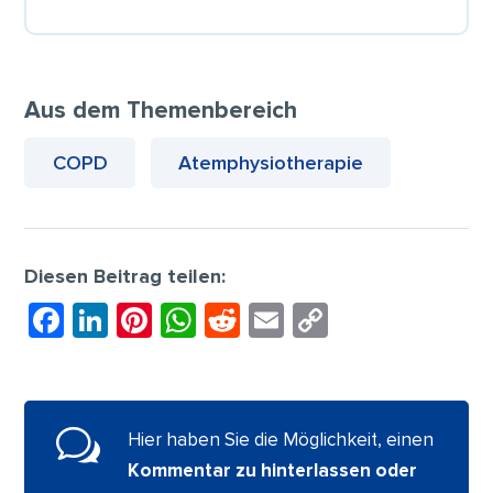
Aus dem Themenbereich
COPD
Atemphysiotherapie
Diesen Beitrag teilen:
F
Li
Pi
W
R
E
C
a
n
nt
h
e
m
o
c
k
er
at
d
ai
p
e
e
e
s
di
l
y
w
Hier haben Sie die Möglichkeit, einen
b
dI
st
A
t
Li
Kommentar zu hinterlassen oder