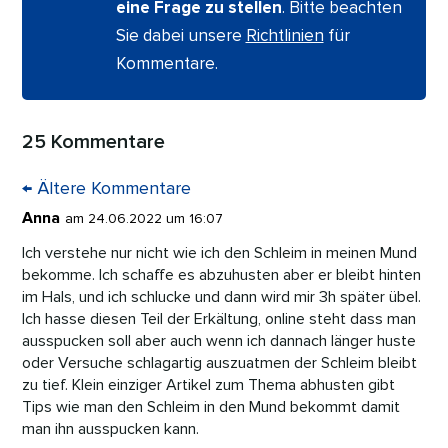
o
n
p
n
eine Frage zu stellen
. Bitte beachten
o
p
k
Sie dabei unsere
Richtlinien
für
k
Kommentare.
25 Kommentare
←
Ältere Kommentare
Anna
am 24.06.2022 um 16:07
Ich verstehe nur nicht wie ich den Schleim in meinen Mund
bekomme. Ich schaffe es abzuhusten aber er bleibt hinten
im Hals, und ich schlucke und dann wird mir 3h später übel.
Ich hasse diesen Teil der Erkältung, online steht dass man
ausspucken soll aber auch wenn ich dannach länger huste
oder Versuche schlagartig auszuatmen der Schleim bleibt
zu tief. Klein einziger Artikel zum Thema abhusten gibt
Tips wie man den Schleim in den Mund bekommt damit
man ihn ausspucken kann.