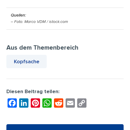
Quellen:
– Foto: Marco VDM / istock.com
Aus dem Themenbereich
Kopfsache
Diesen Beitrag teilen:
F
Li
Pi
W
R
E
C
a
n
nt
h
e
m
o
c
k
er
at
d
ai
p