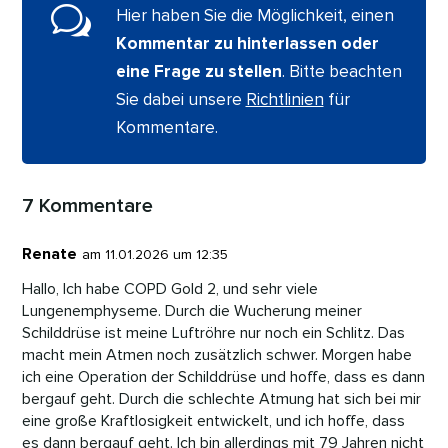
e
e
e
s
di
l
y
w
Hier haben Sie die Möglichkeit, einen
b
dI
st
A
t
Li
Kommentar zu hinterlassen oder
o
n
p
n
eine Frage zu stellen
. Bitte beachten
o
p
k
Sie dabei unsere
Richtlinien
für
k
Kommentare.
7 Kommentare
Renate
am 11.01.2026 um 12:35
Hallo, Ich habe COPD Gold 2, und sehr viele
Lungenemphyseme. Durch die Wucherung meiner
Schilddrüse ist meine Luftröhre nur noch ein Schlitz. Das
macht mein Atmen noch zusätzlich schwer. Morgen habe
ich eine Operation der Schilddrüse und hoffe, dass es dann
bergauf geht. Durch die schlechte Atmung hat sich bei mir
eine große Kraftlosigkeit entwickelt, und ich hoffe, dass
es dann bergauf geht. Ich bin allerdings mit 79 Jahren nicht