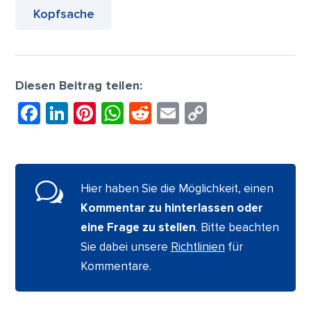
Kopfsache
Diesen Beitrag teilen:
F
Li
Pi
W
R
E
C
a
n
nt
h
e
m
o
c
k
er
at
d
ai
p
e
e
e
s
di
l
y
w
Hier haben Sie die Möglichkeit, einen
b
dI
st
A
t
Li
Kommentar zu hinterlassen oder
o
n
p
n
eine Frage zu stellen
. Bitte beachten
o
p
k
Sie dabei unsere
Richtlinien
für
k
Kommentare.