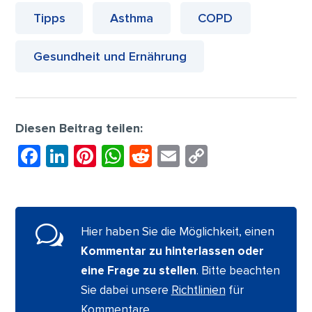
Tipps
Asthma
COPD
Gesundheit und Ernährung
Diesen Beitrag teilen:
F
Li
Pi
W
R
E
C
a
n
nt
h
e
m
o
c
k
er
at
d
ai
p
e
e
e
s
di
l
y
w
Hier haben Sie die Möglichkeit, einen
b
dI
st
A
t
Li
Kommentar zu hinterlassen oder
o
n
p
n
eine Frage zu stellen
. Bitte beachten
o
p
k
Sie dabei unsere
Richtlinien
für
k
Kommentare.