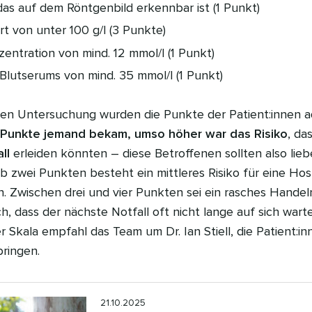
as auf dem Röntgenbild erkennbar ist (1 Punkt)
t von unter 100 g/l (3 Punkte)
entration von mind. 12 mmol/l (1 Punkt)
Blutserums von mind. 35 mmol/l (1 Punkt)
hen Untersuchung wurden die Punkte der Patient:innen ad
 Punkte jemand bekam, umso höher war das Risiko
, da
ll
erleiden könnten – diese Betroffenen sollten also lie
 zwei Punkten besteht ein mittleres Risiko für eine Hospi
n. Zwischen drei und vier Punkten sei ein rasches Hand
ch, dass der nächste Notfall oft nicht lange auf sich wart
r Skala empfahl das Team um Dr. Ian Stiell, die Patient:i
ringen.
21.10.2025