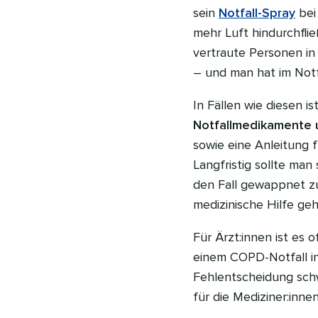
sein
Notfall-Spray
bei 
mehr Luft hindurchfli
vertraute Personen in 
– und man hat im Not
In Fällen wie diesen is
Notfallmedikamente 
sowie eine Anleitung f
Langfristig sollte ma
den Fall gewappnet zu
medizinische Hilfe geh
Für Ärzt:innen ist es o
einem COPD-Notfall in
Fehlentscheidung schw
für die Mediziner:inn