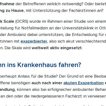
ufnahme
der Betroffenen wirklich notwendig? Oder bietet
ung zu Hause
, mit Unterstützung der Fachärzt:innen an?
k Scale
(OCRS) wurde im Rahmen einer Studie von eine
eilung für Notfallmedizin an der Universitätsklinik in Ott
in der Ambulanz dabei unterstützen, die Entscheidung für
t:innen mit
exazerbierter
, also sich akut verschlechtern
n. Die Skala wird
weltweit aktiv eingesetzt
.
n ins Krankenhaus fahren?
rhaupt Anlass für die Studie? Der Grund ist eine Beob
roffene benötigen
auch nach einer
akuten Exazerbation
e
handlung
, können also bei erfolgreicher ambulanter Beh
an den oder die niedergelassene:n Fachärzt: in verwiese