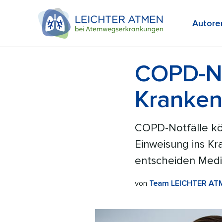
Autore
COPD-No
Kranken
COPD-Notfälle k
Einweisung ins K
entscheiden Mediz
von
Team LEICHTER AT