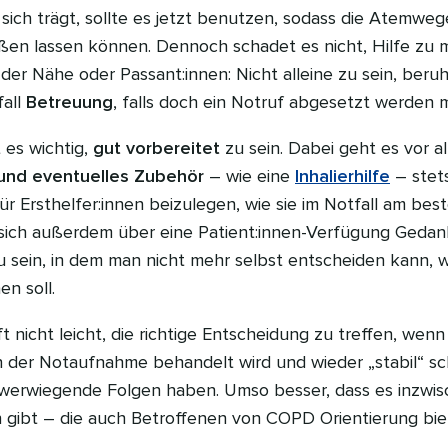
sich trägt, sollte es jetzt benutzen, sodass die Atemweg
eßen lassen können. Dennoch schadet es nicht, Hilfe zu m
der Nähe oder Passant:innen: Nicht alleine zu sein, beruh
fall
Betreuung
, falls doch ein Notruf abgesetzt werden 
t es wichtig,
gut vorbereitet
zu sein. Dabei geht es vor a
und eventuelles Zubehör
– wie eine
Inhalierhilfe
– stets
ür Ersthelfer:innen beizulegen, wie sie im Notfall am beste
n sich außerdem über eine Patient:innen-Verfügung Geda
 sein, in dem man nicht mehr selbst entscheiden kann, w
en soll.
ft nicht leicht, die richtige Entscheidung zu treffen, wenn
 der Notaufnahme behandelt wird und wieder „stabil“ sc
erwiegende Folgen haben. Umso besser, dass es inzwisch
en gibt – die auch Betroffenen von COPD Orientierung bi