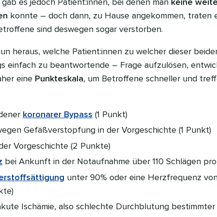
 gab es jedoch Patient:innen, bei denen man
keine weit
en
konnte – doch dann, zu Hause angekommen, traten e
Betroffene sind deswegen sogar verstorben.
un heraus, welche Patient:innen zu welcher dieser bei
s einfach zu beantwortende – Frage aufzulösen, entwic
aher eine
Punkteskala
, um Betroffene schneller und tref
ndener
koronarer Bypass
(1 Punkt)
egen Gefäßverstopfung in der Vorgeschichte (1 Punkt)
 der Vorgeschichte (2 Punkte)
z
bei Ankunft in der Notaufnahme über 110 Schlägen pro
erstoffsättigung
unter 90% oder eine Herzfrequenz von
kte)
kute Ischämie, also schlechte Durchblutung bestimmter