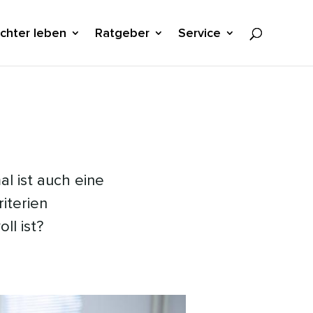
ichter leben
Ratgeber
Service
 ist auch eine
iterien
ll ist?