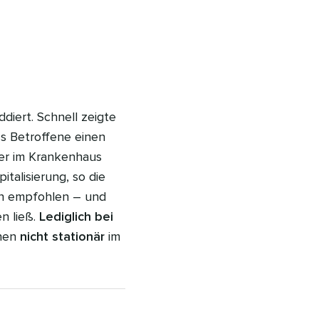
diert. Schnell zeigte
ss Betroffene einen
ber im Krankenhaus
talisierung, so die
eln empfohlen – und
en ließ.
Lediglich bei
nnen
nicht stationär
im