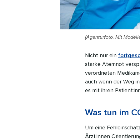
(Agenturfoto. Mit Modelle
Nicht nur ein
fortgesc
starke Atemnot versp
verordneten Medikame
auch wenn der Weg in
es mit ihren Patient:i
Was tun im C
Um eine Fehleinschät
Ärzt:innen Orientierun