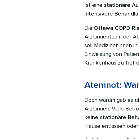
Ist eine
stationäre A
intensivere Behandl
Die
Ottawa COPD Ris
Ärzt:innenteam der Abt
soll Mediziner:innen 
Einweisung von Patien
Krankenhaus zu treffe
Atemnot: Wan
Doch warum gab es übe
Ärzt:innen: Viele Bet
keine stationäre Be
Hause entlassen oder 