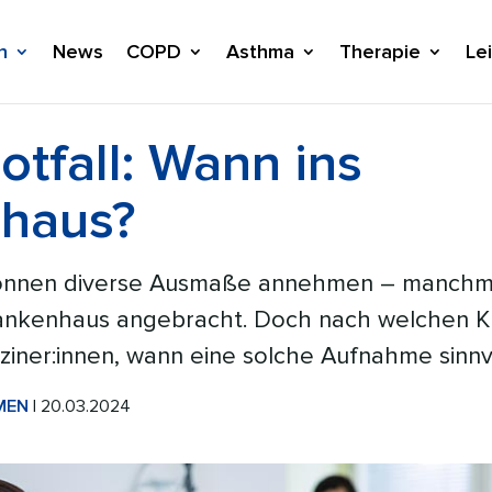
n
News
COPD
Asthma
Therapie
Le
tfall: Wann ins
haus?
önnen diverse Ausmaße annehmen – manchmal
rankenhaus angebracht. Doch nach welchen Kr
iner:innen, wann eine solche Aufnahme sinnvo
MEN
| 20.03.2024