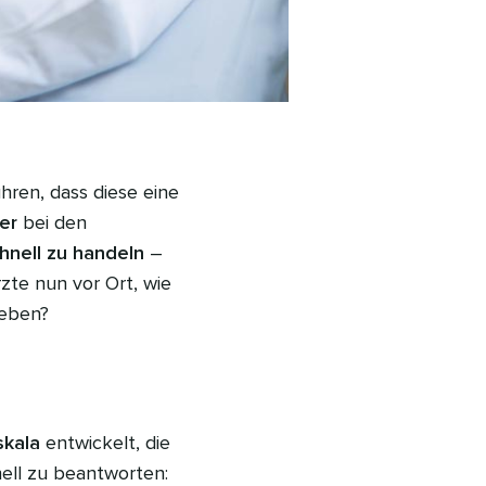
ren, dass diese eine
er
bei den
chnell zu handeln
–
te nun vor Ort, wie
eben?
skala
entwickelt, die
nell zu beantworten: