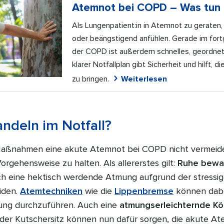
Atemnot bei COPD – Was tun i
Als Lungenpatient:in in Atemnot zu geraten
oder beängstigend anfühlen. Gerade im for
der COPD ist außerdem schnelles, geordnet
klarer Notfallplan gibt Sicherheit und hilft, di
zu bringen.
Weiterlesen
ndeln im Notfall?
r Maßnahmen eine akute Atemnot bei COPD nicht vermeiden,
Vorgehensweise zu halten. Als allererstes gilt:
Ruhe bewa
h eine hektisch werdende Atmung aufgrund der stressigen
iden.
Atemtechniken
wie die
Lippenbremse
können dabei
mung durchzuführen. Auch eine
atmungserleichternde Kö
der Kutschersitz können nun dafür sorgen, die akute Ate