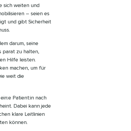
e sich weiten und
obilisieren – seien es
igt und gibt Sicherheit
muss.
llem darum, seine
 parat zu halten,
n Hilfe leisten.
nken machen, um für
ie weit die
 ein:e Patient:in nach
heint. Dabei kann jede
en klare Leitlinien
eten können.